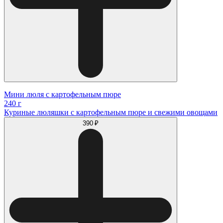
Мини люля с картофельным пюре
240 г
Куриные люляшки с картофельным пюре и свежими овощами
390 ₽