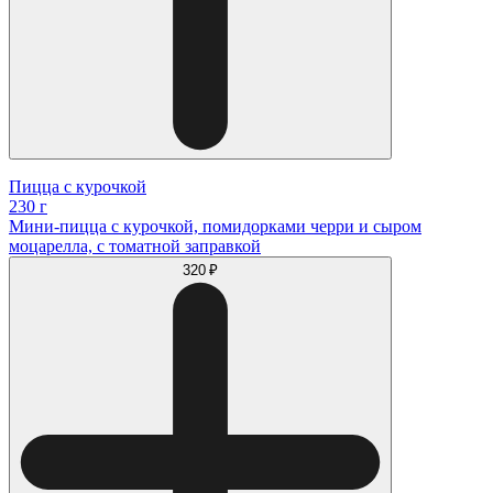
Пицца с курочкой
230 г
Мини-пицца с курочкой, помидорками черри и сыром
моцарелла, с томатной заправкой
320 ₽