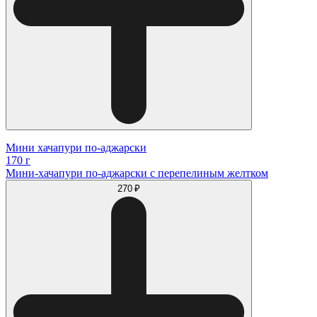
Мини хачапури по-аджарски
170 г
Мини-хачапури по-аджарски с перепелиным желтком
270 ₽