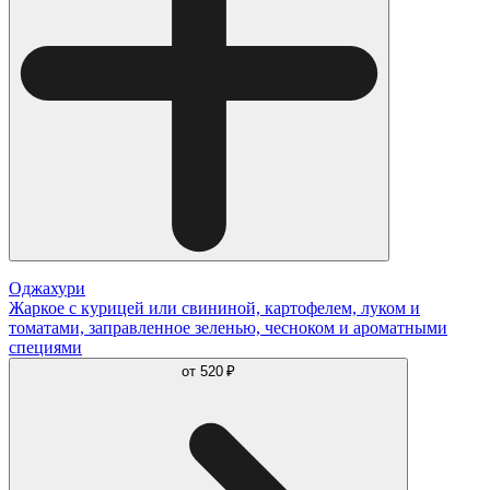
Оджахури
Жаркое с курицей или свининой, картофелем, луком и
томатами, заправленное зеленью, чесноком и ароматными
специями
от
520 ₽