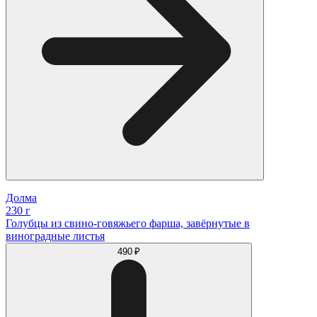
Долма
230 г
Голубцы из свино-говяжьего фарша, завёрнутые в
виноградные листья
490 ₽