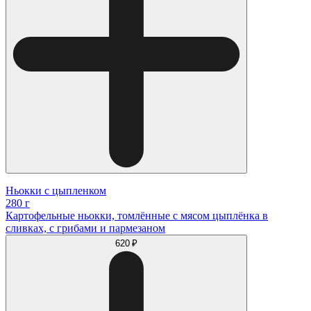
Ньокки с цыпленком
280 г
Картофельные ньокки, томлённые с мясом цыплёнка в
сливках, с грибами и пармезаном
620 ₽