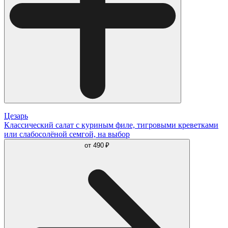
Цезарь
Классический салат с куриным филе, тигровыми креветками
или слабосолёной семгой, на выбор
от
490 ₽