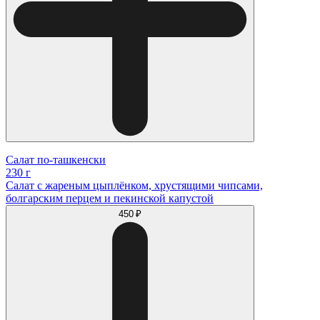
Салат по-ташкенски
230 г
Салат с жареным цыплёнком, хрустящими чипсами,
болгарским перцем и пекинской капустой
450 ₽