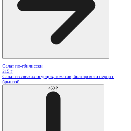
Салат по-тбилисски
215 г
Салат из свежих огурцов, томатов, болгарского перца с
брынзой
450 ₽