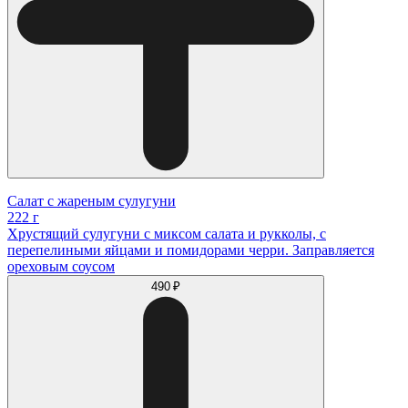
Салат с жареным сулугуни
222 г
Хрустящий сулугуни с миксом салата и рукколы, с
перепелиными яйцами и помидорами черри. Заправляется
ореховым соусом
490 ₽