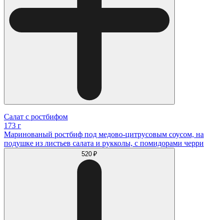
Салат с ростбифом
173 г
Маринованый ростбиф под медово-цитрусовым соусом, на
подушке из листьев салата и рукколы, с помидорами черри
520 ₽