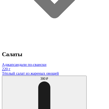
Салаты
Аджапсандали по-свански
220 г
Тёплый салат из жареных овощей
390 ₽