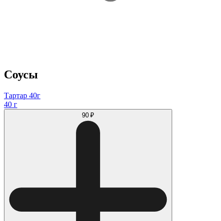
Соусы
Тартар 40г
40 г
90 ₽