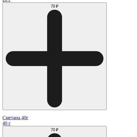
70 ₽
Сметана 40г
40 г
70 ₽