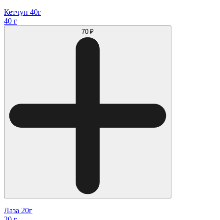
Кетчуп 40г
40 г
70 ₽
Лаза 20г
20 г