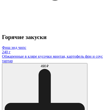
Горячие закуски
Фиш энд чипс
240 г
Обжаренные в кляре кусочки минтая, картофель фри и соус
тартар
490 ₽