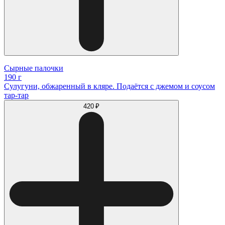
Сырные палочки
190 г
Сулугуни, обжаренный в кляре. Подаётся с джемом и соусом
тар-тар
420 ₽